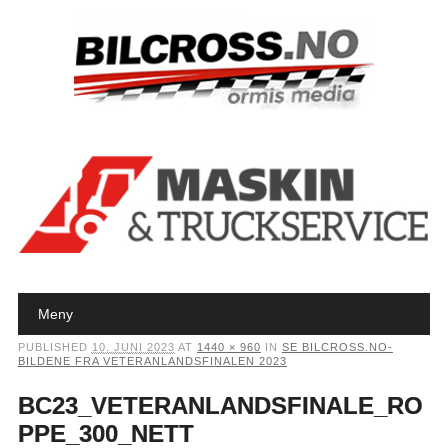
Main menu
Skip to content
Meny
PUBLISHED
10. JUNI 2023
AT
1440 × 960
IN
SE BILCROSS.NO-
BILDENE FRA VETERANLANDSFINALEN 2023
BC23_VETERANLANDSFINALE_RO
PPE_300_NETT