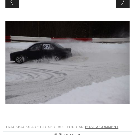
TRACKBACKS ARE CLOSED, BUT YOU CAN
POST A COMMENT
.
© Bilcross.no