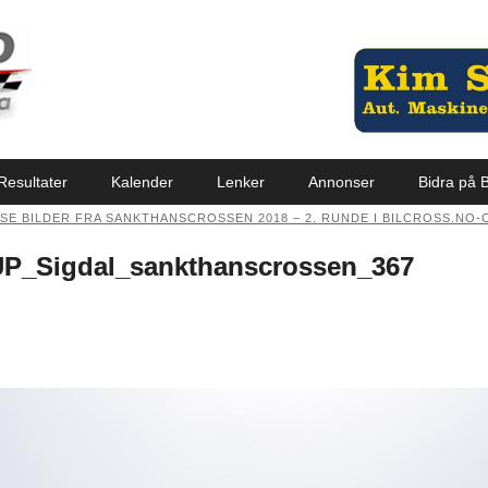
Resultater
Kalender
Lenker
Annonser
Bidra på B
SE BILDER FRA SANKTHANSCROSSEN 2018 – 2. RUNDE I BILCROSS.NO-
_Sigdal_sankthanscrossen_367