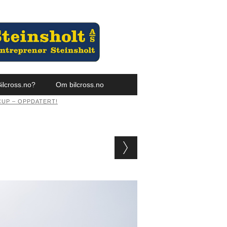
ilcross.no?
Om bilcross.no
CUP – OPPDATERT!