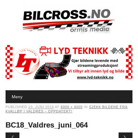
Main menu
Skip to content
Meny
PUBLISHED
10. JUNI 2018
AT
6000 × 4000
IN
SJEKK BILDENE FRA
KVALLØP I VALDRES – OPPDATERT!
BC18_Valdres_juni_064