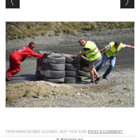
TRACKBACKS ARE CLOSED, BUT YOU CAN
POST A COMMENT
.
© Bilcross.no