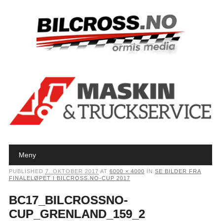
Main menu
Skip to content
Meny
PUBLISHED
7. OKTOBER 2017
AT
6000 × 4000
IN
SE BILDER FRA
FINALELØPET I BILCROSS.NO-CUP 2017
BC17_BILCROSSNO-
CUP_GRENLAND_159_2