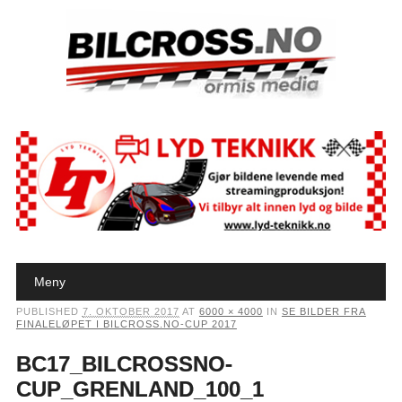
Main menu
Skip to content
Meny
PUBLISHED
7. OKTOBER 2017
AT
6000 × 4000
IN
SE BILDER FRA
FINALELØPET I BILCROSS.NO-CUP 2017
BC17_BILCROSSNO-
CUP_GRENLAND_100_1