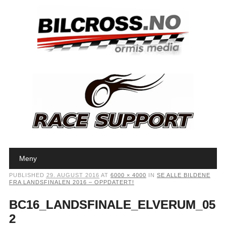
Main menu
Skip to content
Meny
PUBLISHED
29. AUGUST 2016
AT
6000 × 4000
IN
SE ALLE BILDENE
FRA LANDSFINALEN 2016 – OPPDATERT!
BC16_LANDSFINALE_ELVERUM_05
2