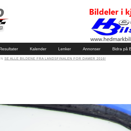
Resultater
Kalender
Lenker
Annonser
Bidra på B
IN
SE ALLE BILDENE FRA LANDSFINALEN FOR DAMER 2016!