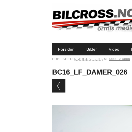
Main menu
Skip to content
Forsiden
Bilder
Video
PUBLISHED
6. AUGUST 2016
AT
6000 × 4000
BC16_LF_DAMER_026