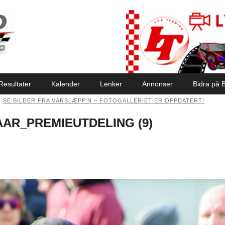
Resultater
Kalender
Lenker
Annonser
Bidra på B
N
SE BILDER FRA VÅRSLÆPP’N – FOTOGALLERIET ER OPPDATERT!
AR_PREMIEUTDELING (9)