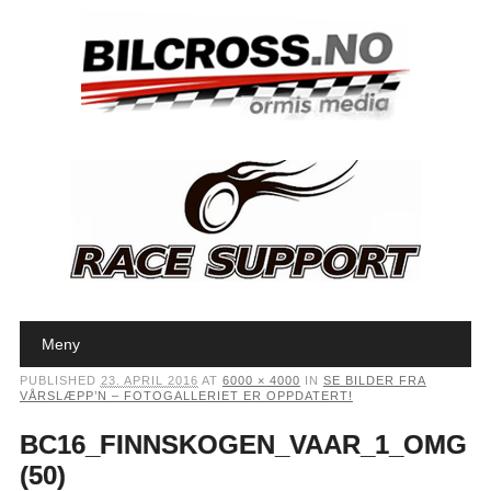
Main menu
Skip to content
Meny
PUBLISHED
23. APRIL 2016
AT
6000 × 4000
IN
SE BILDER FRA
VÅRSLÆPP’N – FOTOGALLERIET ER OPPDATERT!
BC16_FINNSKOGEN_VAAR_1_OMG
(50)