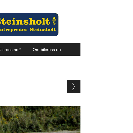
ilcross.no?
Om bilcross.no