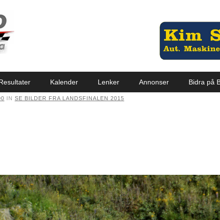
Resultater
Kalender
Lenker
Annonser
Bidra på B
00
IN
SE BILDER FRA LANDSFINALEN 2015